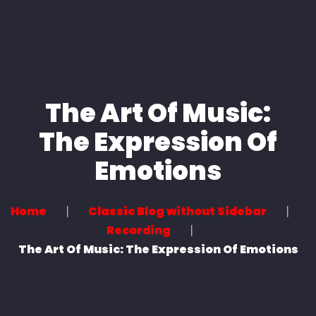
Home
About us
Services
The Art Of Music:
News
The Expression Of
Contact
Emotions
Home
Classic Blog without Sidebar
Recording
The Art Of Music: The Expression Of Emotions